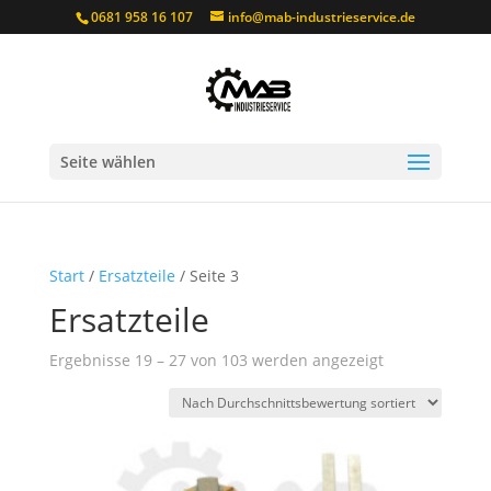
0681 958 16 107
info@mab-industrieservice.de
Seite wählen
Start
/
Ersatzteile
/ Seite 3
Ersatzteile
Nach
Ergebnisse 19 – 27 von 103 werden angezeigt
Durchschnitts
sortiert