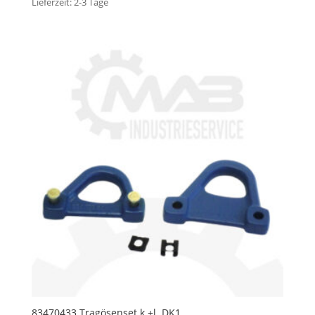
Lieferzeit:
2-3 Tage
83470433 Tragösenset k.+l. DK1