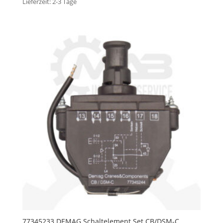
Lieferzeit:
2-3 Tage
77345233 DEMAG Schaltelement Set CB/DSM-C