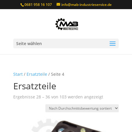
0681 958 16 107
info@mab-industrieservice.de
Seite wählen
Start
/
Ersatzteile
/ Seite 4
Ersatzteile
Nach
Ergebnisse 28 – 36 von 103 werden angezeigt
Durchschnitts
sortiert