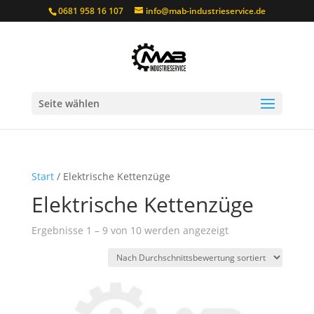
0681 958 16 107
info@mab-industrieservice.de
Seite wählen
Start
/ Elektrische Kettenzüge
Elektrische Kettenzüge
Nach
Ergebnisse 1 – 9 von 10 werden angezeigt
Durchschnittsbew
sortiert