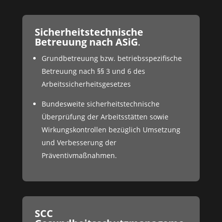
Sicherheitstechnische
Betreuung nach ASiG
.
Grundbetreuung bzw. betriebsspezifische
Betreuung nach §§ 3 und 6 des
Arbeitssicherheitsgesetzes
Bundesweite sicherheitstechnische
Überprüfung der Arbeitsstätten sowie
Wirkungskontrollen bezüglich Umsetzung
und Verbesserung der
Präventivmaßnahmen.
SCC