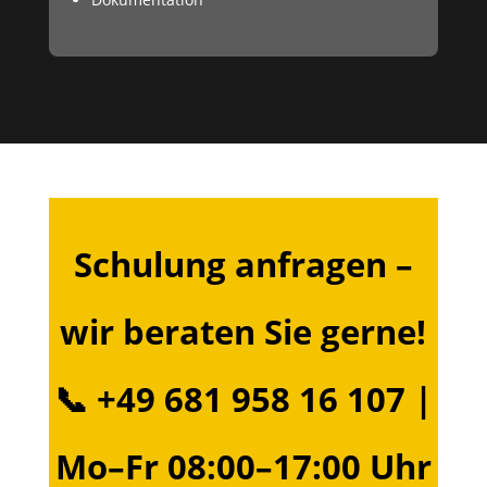
Schulung anfragen –
wir beraten Sie gerne!
📞 +49 681 958 16 107 |
Mo–Fr 08:00–17:00 Uhr