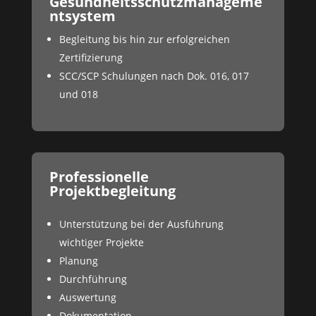
Gesundheitsschutzmanageme
ntsystem
Begleitung bis hin zur erfolgreichen
Zertifizierung
SCC/SCP Schulungen nach Dok. 016, 017
und 018
Professionelle
Projektbegleitung
Unterstützung bei der Ausführung
wichtiger Projekte
Planung
Durchführung
Auswertung
Dokumentation