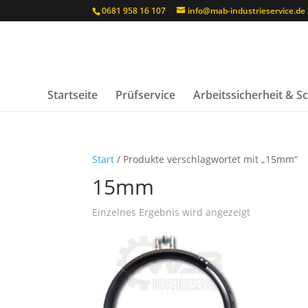
0681 958 16 107
info@mab-industrieservice.de
Startseite
Prüfservice
Arbeitssicherheit & 
Start
/ Produkte verschlagwortet mit „15mm“
15mm
Einzelnes Ergebnis wird angezeigt