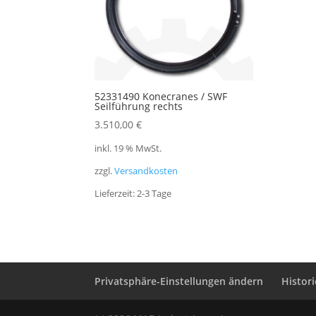
52331490 Konecranes / SWF
Seilführung rechts
3.510,00
€
inkl. 19 % MwSt.
zzgl.
Versandkosten
Lieferzeit:
2-3 Tage
Privatsphäre-Einstellungen ändern
Histor