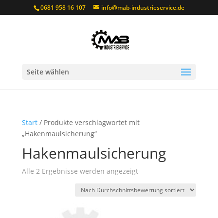
0681 958 16 107
info@mab-industrieservice.de
Seite wählen
Start
/ Produkte verschlagwortet mit
„Hakenmaulsicherung“
Hakenmaulsicherung
Nach
Alle 2 Ergebnisse werden angezeigt
Durchschnittsbewertun
sortiert