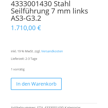
4333001430 Stahl
Seilführung 7 mm links
AS3-G3.2
1.710,00
€
inkl. 19 % MwSt.
zzgl.
Versandkosten
Lieferzeit:
2-3 Tage
1 vorrätig
4333001430
A
In den Warenkorb
Stahl
l
Seilführung
t
7
e
mm
r
Artikelnummer:
STA-4333001430
Kategorie: