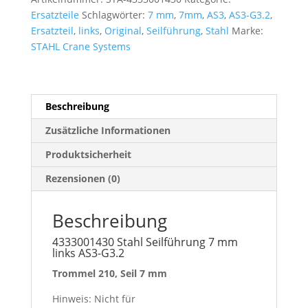
links
n
Ersatzteile
Schlagwörter:
7 mm
,
7mm
,
AS3
,
AS3-G3.2
,
AS3-
a
Ersatzteil
,
links
,
Original
,
Seilführung
,
Stahl
Marke:
G3.2
t
STAHL Crane Systems
Menge
i
v
e
:
Beschreibung
Zusätzliche Informationen
Produktsicherheit
Rezensionen (0)
Beschreibung
4333001430 Stahl Seilführung 7 mm
links AS3-G3.2
Trommel 210, Seil 7 mm
Hinweis: Nicht für