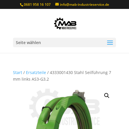
0681 958 16 107
info@mab-industrieservice.de
Seite wählen
Start
/
Ersatzteile
/ 4333001430 Stahl Seilführung 7
mm links AS3-G3.2