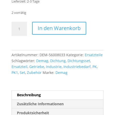
Lieferzeit:
2-3 Tage
2 vorrätig
56008033
A
In den Warenkorb
DEMAG
l
Dichtung
t
Dichtungsset
e
PK
r
1
n
Artikelnummer:
DEM-56008033
Kategorie:
Ersatzteile
Menge
a
Schlagwörter:
Demag
,
Dichtung
,
Dichtungsset
,
t
Ersatzteil
,
Getriebe
,
Industrie
,
Industriebedarf
,
PK
,
i
PK1
,
Set
,
Zubehör
Marke:
Demag
v
e
:
Beschreibung
Zusätzliche Informationen
Produktsicherheit