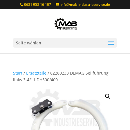
0681 958 16 107
info@mab-industrieservice.de
Seite wählen
Start
/
Ersatzteile
/ 82280233 DEMAG Seilführung
links 3-4/11 DH300/400