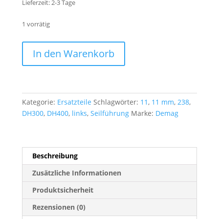
Lieferzeit:
2-3 Tage
1 vorrätig
82280233
A
In den Warenkorb
DEMAG
l
Seilführung
t
links
e
3-
r
Kategorie:
Ersatzteile
Schlagwörter:
11
,
11 mm
,
238
,
4/11
n
DH300
,
DH400
,
links
,
Seilführung
Marke:
Demag
DH300/400
a
Menge
t
i
v
Beschreibung
e
:
Zusätzliche Informationen
Produktsicherheit
Rezensionen (0)