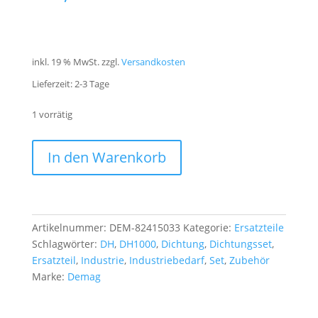
inkl. 19 % MwSt.
zzgl.
Versandkosten
Lieferzeit:
2-3 Tage
1 vorrätig
82415033
A
In den Warenkorb
DEMAG
l
Dichtungsset
t
DH1000
e
Menge
r
Artikelnummer:
DEM-82415033
Kategorie:
Ersatzteile
n
Schlagwörter:
DH
,
DH1000
,
Dichtung
,
Dichtungsset
,
a
Ersatzteil
,
Industrie
,
Industriebedarf
,
Set
,
Zubehör
t
Marke:
Demag
i
v
e