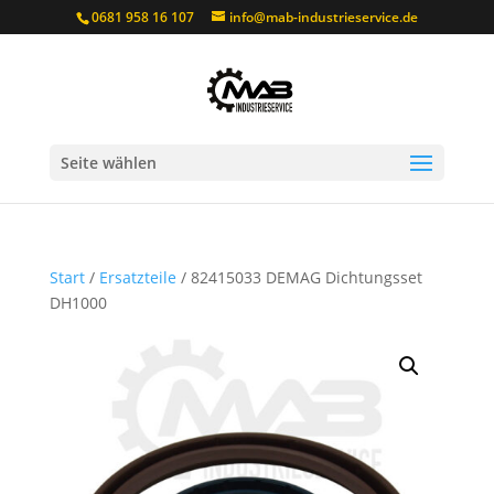
0681 958 16 107
info@mab-industrieservice.de
Seite wählen
Start
/
Ersatzteile
/ 82415033 DEMAG Dichtungsset
DH1000