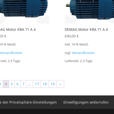
AG Motor KBA 71 A 4
DEMAG Motor KBA 71 A 4
,00
€
690,00
€
 19 % MwSt.
inkl. 19 % MwSt.
Versandkosten
zzgl.
Versandkosten
rzeit:
2-3 Tage
Lieferzeit:
2-3 Tage
3
4
5
6
7
…
17
18
19
→
ie der Privatsphäre-Einstellungen
Einwilligungen widerrufen