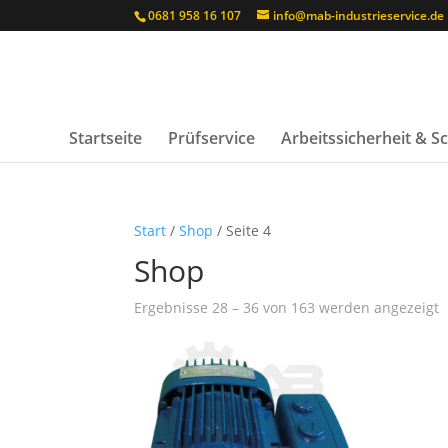
0681 958 16 107
info@mab-industrieservice.de
Startseite
Prüfservice
Arbeitssicherheit & 
Start
/
Shop
/ Seite 4
Shop
N
Ergebnisse 28 – 36 von 163 werden angezeigt
D
s