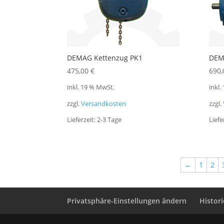
DEMAG Kettenzug PK1
DEM
475,00
€
690
inkl. 19 % MwSt.
inkl.
zzgl.
Versandkosten
zzgl.
Lieferzeit:
2-3 Tage
Liefe
←
1
2
Privatsphäre-Einstellungen ändern
Histor