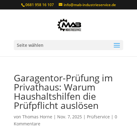
0681 958 16 107
info@mab-industrieservice.de
Seite wählen
Garagentor-Prüfung im
Privathaus: Warum
Haushaltshilfen die
Prüfpflicht auslösen
von
Thomas Horne
|
Nov. 7, 2025
|
Prüfservice
|
0
Kommentare