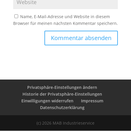
Name, E-Mail-Adresse und Website in diesem
Browser für meinen nächsten Kommentar speichern.
A
l
t
e
r
n
Privatsphäre-Einstellungen ändern
a
Historie der Privatsphäre-Einstellungen
t
Einwilligungen widerrufen
Impressum
i
Datenschutzerklärung
v
e
:
(c) 2026 MAB Industrieservice