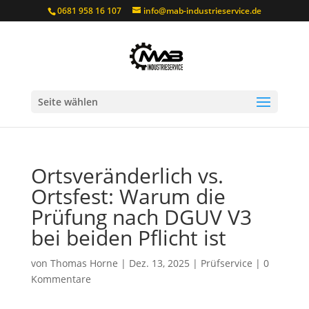
0681 958 16 107
info@mab-industrieservice.de
Seite wählen
Ortsveränderlich vs.
Ortsfest: Warum die
Prüfung nach DGUV V3
bei beiden Pflicht ist
von
Thomas Horne
|
Dez. 13, 2025
|
Prüfservice
|
0
Kommentare